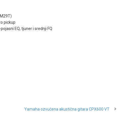
TM29T)
zo pickup
pojasni EQ, tjuner i srednji FQ
Yamaha ozvučena akustična gitara CPX600 VT