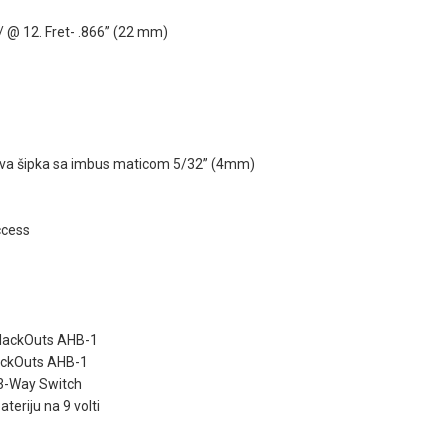
/ @ 12. Fret- .866” (22 mm)
)
iva šipka sa imbus maticom 5/32” (4mm)
ccess
lackOuts AHB-1
ackOuts AHB-1
3-Way Switch
teriju na 9 volti