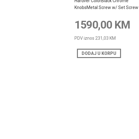
Hardver ColorBlack Chrome
KnobsMetal Screw w/ Set Screw
1590,00 KM
PDV iznos
231,03 KM