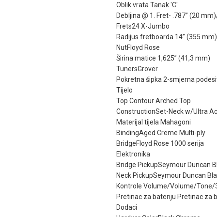
Oblik vrata Tanak 'C'
Debljina @ 1. Fret- .787” (20 mm)
Frets24 X-Jumbo
Radijus fretboarda 14” (355 mm
NutFloyd Rose
Širina matice 1,625” (41,3 mm)
TunersGrover
Pokretna šipka 2-smjerna podes
Tijelo
Top Contour Arched Top
ConstructionSet-Neck w/Ultra A
Materijal tijela Mahagoni
BindingAged Creme Multi-ply
BridgeFloyd Rose 1000 serija
Elektronika
Bridge PickupSeymour Duncan B
Neck PickupSeymour Duncan Bl
Kontrole Volume/Volume/Tone/
Pretinac za bateriju Pretinac za ba
Dodaci