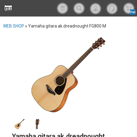
Vaš
korp
WEB SHOP
»
Yamaha gitara ak.dreadnought FG800 M
Yamaha gitara ak.dreadnought