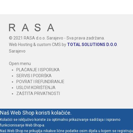
© 2021 RASA d.o.o. Sarajevo - Sva prava zadržana.
Web Hosting & custom CMS by
TOTAL SOLUTIONS D.O.O
.
Sarajevo
Open menu
PLAĆANJE I ISPORUKA
SERVIS I PODRŠKA
POVRAT I REFUNDIRANJE
USLOVI KORIŠTENJA
ZAŠTITA PRIVATNOSTI
Naš Web Shop koristi kolačiće.
Kolačići se isključivo koriste za optimalno prikazivanje sadržaja i ispravno
funkcionisanje Web Shop-a.
Naš Web Shop ne prikuplja nikakve lične podatke osim dijela u kojem se registruju