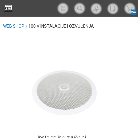
Vaš
korp
WEB SHOP
»
100 V INSTALACIJE I OZVUČENJA
Instalacijski zvučnici