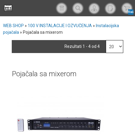
Vaš
korp
WEB SHOP
»
100 V INSTALACIJE I OZVUČENJA
»
Instalacijska
pojačala
»
Pojačala sa mixerom
Rezultati 1 - 4 od 4
Pojačala sa mixerom