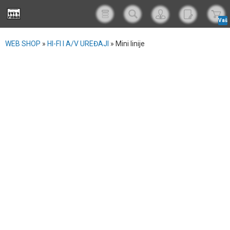
Vaš
korp
WEB SHOP
»
HI-FI I A/V UREĐAJI
»
Mini linije