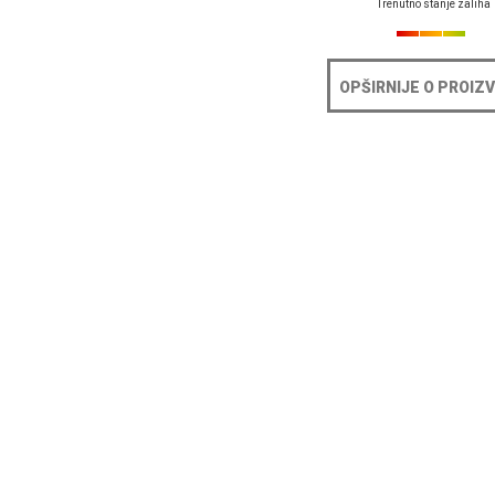
Trenutno stanje zaliha
OPŠIRNIJE O PROIZ