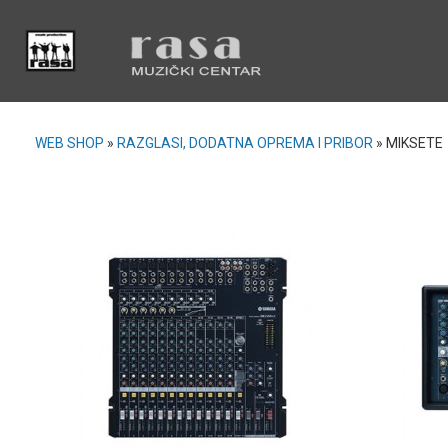
WEB SHOP
»
RAZGLASI, DODATNA OPREMA I PRIBOR
»
MIKSETE