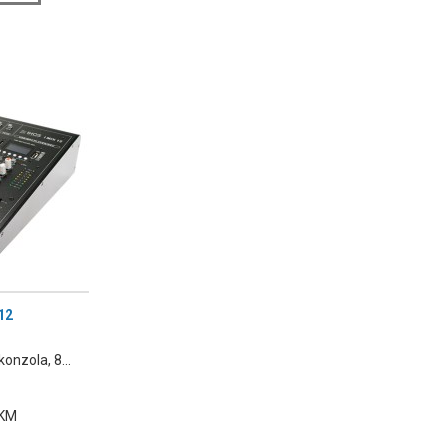
12
onzola, 8...
 KM