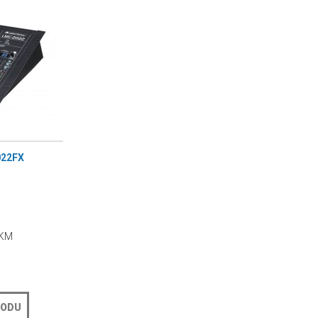
22FX
 KM
VODU