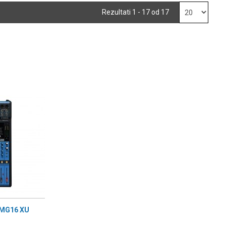
Rezultati 1 - 17 od 17
 MG16 XU