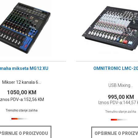
maha mikseta MG12 XU
OMNITRONIC LMC-20
Mikser 12 kanala 6...
USB Mixing...
1050,00 KM
995,00 KM
Iznos PDV-a:
152,56 KM
Iznos PDV-a:
144,57
Trenutno stanje zaliha
Trenutno stanje zaliha
PŠIRNIJE O PROIZVODU
OPŠIRNIJE O PROIZ