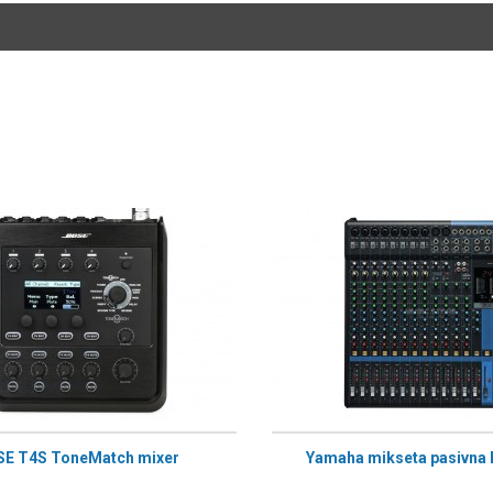
SE T4S ToneMatch mixer
Yamaha mikseta pasivna