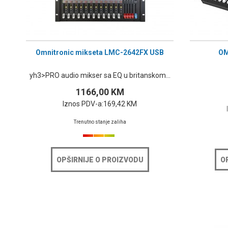
Omnitronic mikseta LMC-2642FX USB
OM
yh3>PRO audio mikser sa EQ u britanskom...
1166,00 KM
Iznos PDV-a:
169,42 KM
Trenutno stanje zaliha
OPŠIRNIJE O PROIZVODU
O