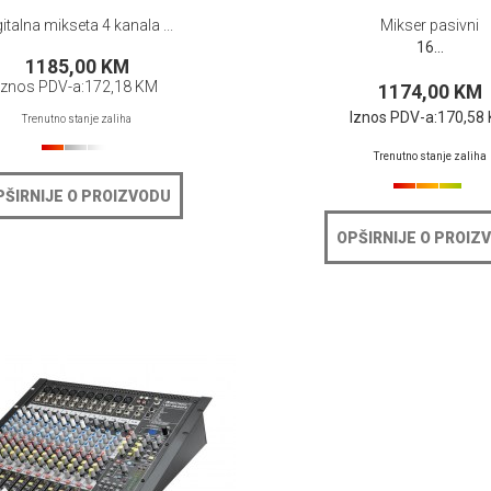
italna mikseta 4 kanala ...
Mikser pasivni
16...
1185,00 KM
Iznos PDV-a:
172,18 KM
1174,00 KM
Iznos PDV-a:
170,58
Trenutno stanje zaliha
Trenutno stanje zaliha
PŠIRNIJE O PROIZVODU
OPŠIRNIJE O PROIZ