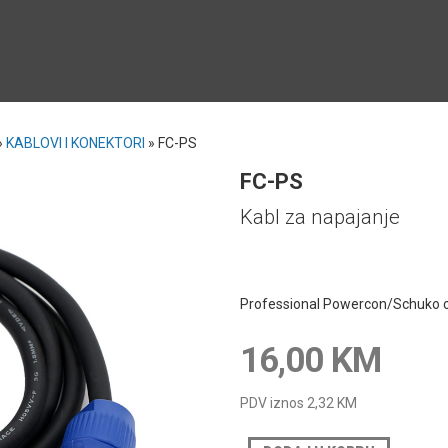
»
KABLOVI I KONEKTORI
»
FC-PS
FC-PS
Kabl za napajanje
Professional Powercon/Schuko c
16,00 KM
PDV iznos
2,32 KM