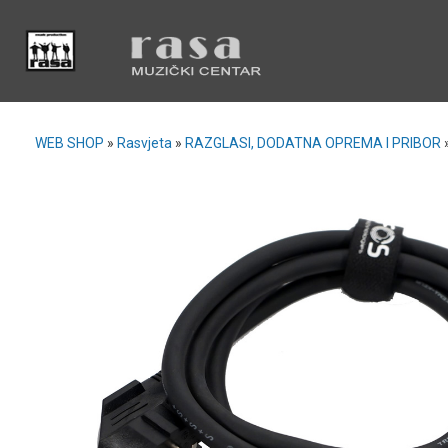
WEB SHOP
»
Rasvjeta
»
RAZGLASI, DODATNA OPREMA I PRIBOR