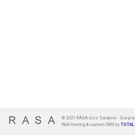
© 2021 RASA d.o.o. Sarajevo - Sva pra
Web Hosting & custom CMS by
TOTAL 