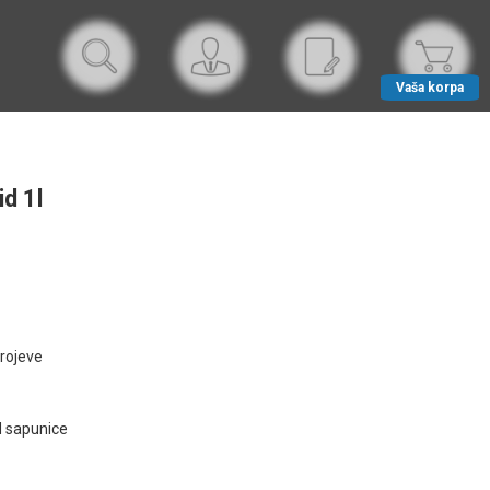
Vaša korpa
d 1l
trojeve
d sapunice