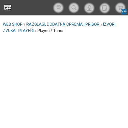
Vaš
korp
WEB SHOP
»
RAZGLASI, DODATNA OPREMA I PRIBOR
»
IZVORI
ZVUKA I PLAYERI
»
Playeri / Tuneri