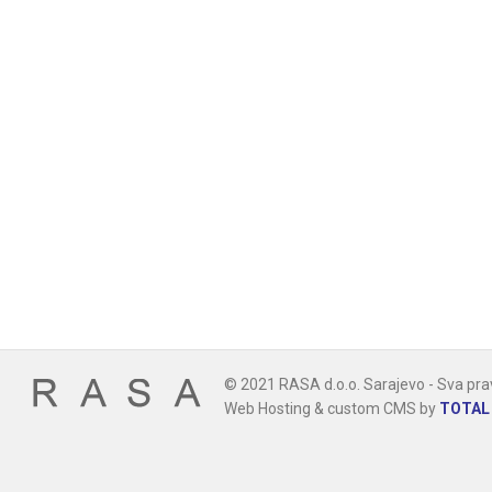
© 2021 RASA d.o.o. Sarajevo - Sva pra
Web Hosting & custom CMS by
TOTAL 