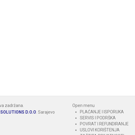
va zadržana.
Open menu
PLAĆANJE I ISPORUKA
SOLUTIONS D.O.O
.
Sarajevo
SERVIS I PODRŠKA
POVRAT I REFUNDIRANJE
USLOVI KORIŠTENJA